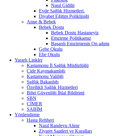
Nasıl Gidilir
Evde Sağlık Hizmetleri.
Diyabet Eğitim Polikliniği
Anne & Bebek
Bebek Dostu
Bebek Dostu Hastaneyiz
Emzirme Politikamız
Başarılı Emzirmenin On adımı
Gebe Okulu
Ebe Okulu
Yararlı Linkler
Kastamonu İl Sağlık Müdürlüğü
Cide Kaymakamlığı
Kastamonu Valiliği
Sağlık Bakanlığı
Özellikli Sağlık Hizmetleri
Bilgi Güvenliği İhlal Bildirimi
SBN
CİMER
SABİM
Yönlendirme
Hasta Rehberi
Nasıl Randevu Alınır
Ziyaret Saatleri ve Kuralları