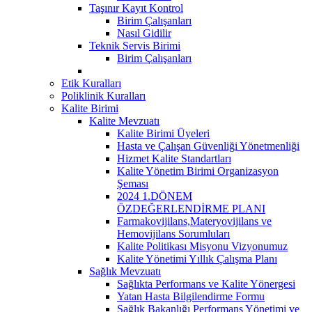
Taşınır Kayıt Kontrol
Birim Çalışanları
Nasıl Gidilir
Teknik Servis Birimi
Birim Çalışanları
Etik Kuralları
Poliklinik Kuralları
Kalite Birimi
Kalite Mevzuatı
Kalite Birimi Üyeleri
Hasta ve Çalışan Güvenliği Yönetmenliği
Hizmet Kalite Standartları
Kalite Yönetim Birimi Organizasyon
Şeması
2024 1.DÖNEM
ÖZDEĞERLENDİRME PLANI
Farmakovijilans,Materyovijilans ve
Hemovijilans Sorumluları
Kalite Politikası Misyonu Vizyonumuz
Kalite Yönetimi Yıllık Çalışma Planı
Sağlık Mevzuatı
Sağlıkta Performans ve Kalite Yönergesi
Yatan Hasta Bilgilendirme Formu
Sağlık Bakanlığı Performans Yönetimi ve