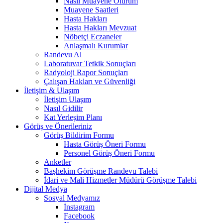
Nasıl Muayene Olurum
Muayene Saatleri
Hasta Hakları
Hasta Hakları Mevzuat
Nöbetçi Eczaneler
Anlaşmalı Kurumlar
Randevu Al
Laboratuvar Tetkik Sonuçları
Radyoloji Rapor Sonuçları
Çalışan Hakları ve Güvenliği
İletişim & Ulaşım
İletişim Ulaşım
Nasıl Gidilir
Kat Yerleşim Planı
Görüş ve Önerileriniz
Görüş Bildirim Formu
Hasta Görüş Öneri Formu
Personel Görüş Öneri Formu
Anketler
Başhekim Görüşme Randevu Talebi
İdari ve Mali Hizmetler Müdürü Görüşme Talebi
Dijital Medya
Sosyal Medyamız
İnstagram
Facebook