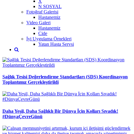
X
N SOSYAL
Fotoğraf Galerisi
Hastanemiz
Video Galeri
Hastanemiz
Cide
İyi Uygulama Örnekleri
Yatan Hasta Servsi
Sağlık Tesisi Değerlendirme Standartları (SDS) Koordinasyon
Toplantımız Gerçekleştirildi
Daha Yeşil, Daha Sağlıklı Bir Dünya İçin Kolları Sıvadık!
#DünyaÇevreGünü