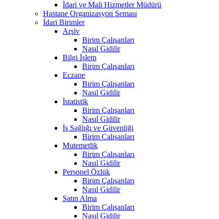
İdari ve Mali Hizmetler Müdürü
Hastane Organizasyon Şeması
İdari Birimler
Arşiv
Birim Çalışanları
Nasıl Gidilir
Bilgi İşlem
Birim Çalışanları
Eczane
Birim Çalışanları
Nasıl Gidilir
İstatistik
Birim Çalışanları
Nasıl Gidilir
İş Sağlığı ve Güvenliği
Birim Çalışanları
Mutemetlik
Birim Çalışanları
Nasıl Gidilir
Personel Özlük
Birim Çalışanları
Nasıl Gidilir
Satın Alma
Birim Çalışanları
Nasıl Gidilir