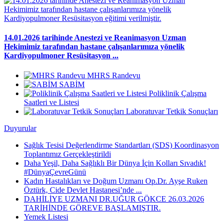
14.01.2026 tarihinde Anestezi ve Reanimasyon Uzman
Hekimimiz tarafından hastane çalışanlarımıza yönelik
Kardiyopulmoner Resüsitasyon ...
MHRS Randevu
SABİM
Poliklinik Çalışma
Saatleri ve Listesi
Laboratuvar Tetkik Sonuçları
Duyurular
Sağlık Tesisi Değerlendirme Standartları (SDS) Koordinasyon
Toplantımız Gerçekleştirildi
Daha Yeşil, Daha Sağlıklı Bir Dünya İçin Kolları Sıvadık!
#DünyaÇevreGünü
Kadın Hastalıkları ve Doğum Uzmanı Op.Dr. Ayşe Ruken
Öztürk, Cide Devlet Hastanesi’nde ...
DAHİLİYE UZMANI DR.UĞUR GÖKCE 26.03.2026
TARİHİNDE GÖREVE BAŞLAMIŞTIR.
Yemek Listesi