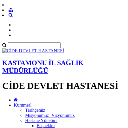
KASTAMONU İL SAĞLIK
MÜDÜRLÜĞÜ
CİDE DEVLET HASTANESİ
Kurumsal
Tarihçemiz
Misyonumuz -Vizyonumuz
Hastane Yönetimi
Başhekim