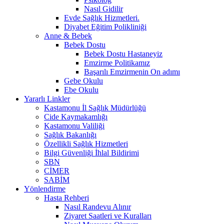
Nasıl Gidilir
Evde Sağlık Hizmetleri.
Diyabet Eğitim Polikliniği
Anne & Bebek
Bebek Dostu
Bebek Dostu Hastaneyiz
Emzirme Politikamız
Başarılı Emzirmenin On adımı
Gebe Okulu
Ebe Okulu
Yararlı Linkler
Kastamonu İl Sağlık Müdürlüğü
Cide Kaymakamlığı
Kastamonu Valiliği
Sağlık Bakanlığı
Özellikli Sağlık Hizmetleri
Bilgi Güvenliği İhlal Bildirimi
SBN
CİMER
SABİM
Yönlendirme
Hasta Rehberi
Nasıl Randevu Alınır
Ziyaret Saatleri ve Kuralları