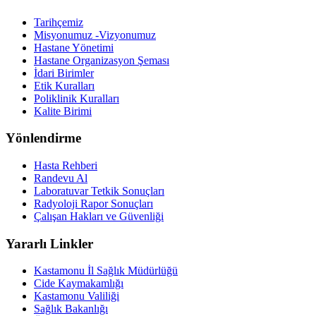
Tarihçemiz
Misyonumuz -Vizyonumuz
Hastane Yönetimi
Hastane Organizasyon Şeması
İdari Birimler
Etik Kuralları
Poliklinik Kuralları
Kalite Birimi
Yönlendirme
Hasta Rehberi
Randevu Al
Laboratuvar Tetkik Sonuçları
Radyoloji Rapor Sonuçları
Çalışan Hakları ve Güvenliği
Yararlı Linkler
Kastamonu İl Sağlık Müdürlüğü
Cide Kaymakamlığı
Kastamonu Valiliği
Sağlık Bakanlığı