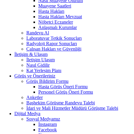
Nasıl Muayene Olurum
Muayene Saatleri
Hasta Hakları
Hasta Hakları Mevzuat
Nöbetçi Eczaneler
Anlaşmalı Kurumlar
Randevu Al
Laboratuvar Tetkik Sonuçları
Radyoloji Rapor Sonuçları
Çalışan Hakları ve Güvenliği
İletişim & Ulaşım
İletişim Ulaşım
Nasıl Gidilir
Kat Yerleşim Planı
Görüş ve Önerileriniz
Görüş Bildirim Formu
Hasta Görüş Öneri Formu
Personel Görüş Öneri Formu
Anketler
Başhekim Görüşme Randevu Talebi
İdari ve Mali Hizmetler Müdürü Görüşme Talebi
Dijital Medya
Sosyal Medyamız
İnstagram
Facebook