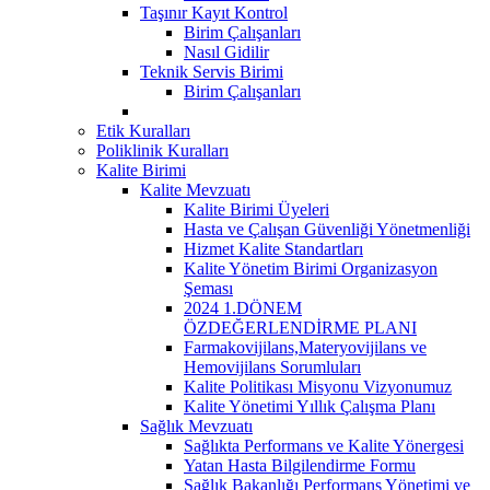
Taşınır Kayıt Kontrol
Birim Çalışanları
Nasıl Gidilir
Teknik Servis Birimi
Birim Çalışanları
Etik Kuralları
Poliklinik Kuralları
Kalite Birimi
Kalite Mevzuatı
Kalite Birimi Üyeleri
Hasta ve Çalışan Güvenliği Yönetmenliği
Hizmet Kalite Standartları
Kalite Yönetim Birimi Organizasyon
Şeması
2024 1.DÖNEM
ÖZDEĞERLENDİRME PLANI
Farmakovijilans,Materyovijilans ve
Hemovijilans Sorumluları
Kalite Politikası Misyonu Vizyonumuz
Kalite Yönetimi Yıllık Çalışma Planı
Sağlık Mevzuatı
Sağlıkta Performans ve Kalite Yönergesi
Yatan Hasta Bilgilendirme Formu
Sağlık Bakanlığı Performans Yönetimi ve