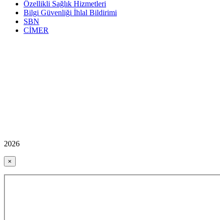
Özellikli Sağlık Hizmetleri
Bilgi Güvenliği İhlal Bildirimi
SBN
CİMER
2026
×