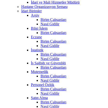
İdari ve Mali Hizmetler Müdürü
Hastane Organizasyon Şeması
İdari Birimler
Arşiv
Birim Çalışanları
Nasıl Gidilir
Bilgi İşlem
Birim Çalışanları
Eczane
Birim Çalışanları
Nasıl Gidilir
İstatistik
Birim Çalışanları
Nasıl Gidilir
İş Sağlığı ve Güvenliği
Birim Çalışanları
Mutemetlik
Birim Çalışanları
Nasıl Gidilir
Personel Özlük
Birim Çalışanları
Nasıl Gidilir
Satın Alma
Birim Çalışanları
Nasıl Gidilir