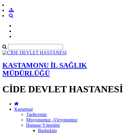
KASTAMONU İL SAĞLIK
MÜDÜRLÜĞÜ
CİDE DEVLET HASTANESİ
Kurumsal
Tarihçemiz
Misyonumuz -Vizyonumuz
Hastane Yönetimi
Başhekim