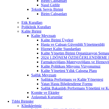
Birim Çalışanları
Nasıl Gidilir
Teknik Servis Birimi
Birim Çalışanları
Etik Kuralları
Poliklinik Kuralları
Kalite Birimi
Kalite Mevzuatı
Kalite Birimi Üyeleri
Hasta ve Çalışan Güvenliği Yönetmenliği
Hizmet Kalite Standartları
Kalite Yönetim Birimi Organizasyon Şemas
2024 1.DÖNEM ÖZDEĞERLENDİRME 
Farmakovijilans,Materyovijilans ve Hemovij
Kalite Politikası Misyonu Vizyonumuz
Kalite Yönetimi Yıllık Çalışma Planı
Sağlık Mevzuatı
Sağlıkta Performans ve Kalite Yönergesi
Yatan Hasta Bilgilendirme Formu
Sağlık Bakanlığı Performans Yönetimi ve Ka
Komite ve Ekipler
Anlaşmalı Kurumlar
Tıbbi Birimler
Kliniklerimiz