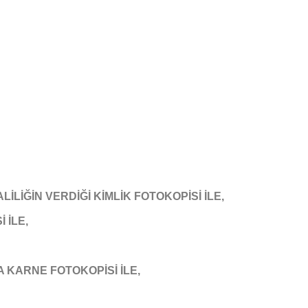
LİĞİN VERDİĞİ KİMLİK FOTOKOPİSİ İLE,
 İLE,
A KARNE FOTOKOPİSİ İLE,