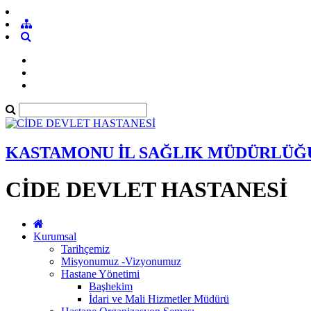
KASTAMONU İL SAĞLIK MÜDÜRLÜĞ
CİDE DEVLET HASTANESİ
Kurumsal
Tarihçemiz
Misyonumuz -Vizyonumuz
Hastane Yönetimi
Başhekim
İdari ve Mali Hizmetler Müdürü