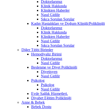
Doktorlarımız
Klinik Hakkında
Klinikten Haberler
Nasıl Gidilir
Sıkça Sorulan Sorular
Kadın Hastalıkları ve Doğum Kliniği/Polikliniği
Doktorlarımız
Klinik Hakkında
Klinikten Haberler
Nasıl Gidilir
Sıkça Sorulan Sorular
Diğer Tıbbi Birimler
Hemodiyaliz Birimi
Doktorlarımız
Nasıl Gidilir
Beslenme ve Diyet Polikliniği
Diyetisyen
Nasıl Gidilir
Psikolog
Psikolog
Nasıl Gidilir
Evde Sağlık Hizmetleri.
Diyabet Eğitim Polikliniği
Anne & Bebek
Bebek Dostu