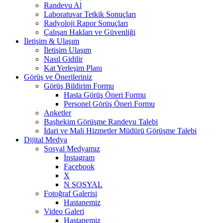
Randevu Al
Laboratuvar Tetkik Sonuçları
Radyoloji Rapor Sonuçları
Çalışan Hakları ve Güvenliği
İletişim & Ulaşım
İletişim Ulaşım
Nasıl Gidilir
Kat Yerleşim Planı
Görüş ve Önerileriniz
Görüş Bildirim Formu
Hasta Görüş Öneri Formu
Personel Görüş Öneri Formu
Anketler
Başhekim Görüşme Randevu Talebi
İdari ve Mali Hizmetler Müdürü Görüşme Talebi
Dijital Medya
Sosyal Medyamız
İnstagram
Facebook
X
N SOSYAL
Fotoğraf Galerisi
Hastanemiz
Video Galeri
Hastanemiz