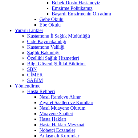
Bebek Dostu Hastaneyiz
Emzirme Politikamız
Başarılı Emzirmenin On adımı
Gebe Okulu
Ebe Okulu
Yararlı Linkler
Kastamonu İl Sağlık Müdürlüğü
Cide Kaymakamlığı
Kastamonu Valiliği
Sağlık Bakanlığı
Özellikli Sağlık Hizmetleri
Bilgi Güvenliği İhlal Bildirimi
SBN
CİMER
SABİM
Yönlendirme
Hasta Rehberi
Nasıl Randevu Alınır
Ziyaret Saatleri ve Kuralları
Nasıl Muayene Olurum
Muayene Saatleri
Hasta Hakları
Hasta Hakları Mevzuat
Nöbetçi Eczaneler
Anlaşmalı Kurumlar