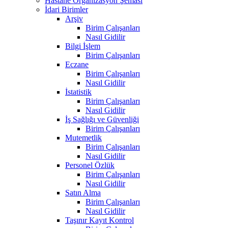
Hastane Organizasyon Şeması
İdari Birimler
Arşiv
Birim Çalışanları
Nasıl Gidilir
Bilgi İşlem
Birim Çalışanları
Eczane
Birim Çalışanları
Nasıl Gidilir
İstatistik
Birim Çalışanları
Nasıl Gidilir
İş Sağlığı ve Güvenliği
Birim Çalışanları
Mutemetlik
Birim Çalışanları
Nasıl Gidilir
Personel Özlük
Birim Çalışanları
Nasıl Gidilir
Satın Alma
Birim Çalışanları
Nasıl Gidilir
Taşınır Kayıt Kontrol